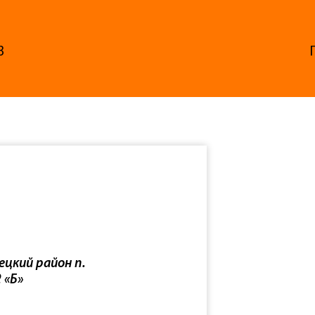
3
ецкий район п.
 «Б»