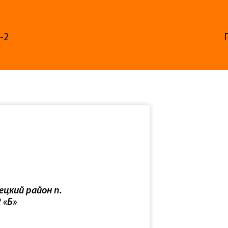
-2
ецкий район п.
 «Б»