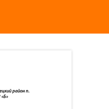
ецкий район п.
 «Б»