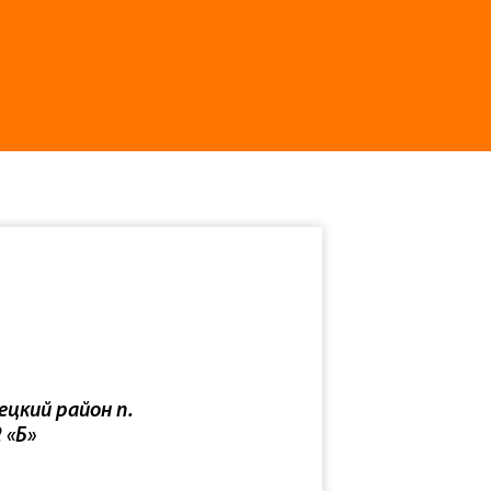
ецкий район п.
 «Б»