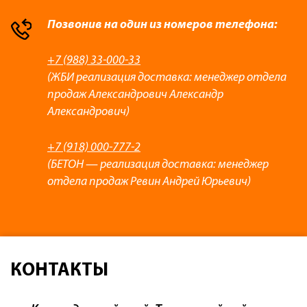
Позвонив на один из номеров телефона:
+7 (988) 33-000-33
(ЖБИ реализация доставка: менеджер отдела
продаж Александрович Александр
Александрович)
+7 (918) 000-777-2
(БЕТОН — реализация доставка: менеджер
отдела продаж Ревин Андрей Юрьевич)
КОНТАКТЫ