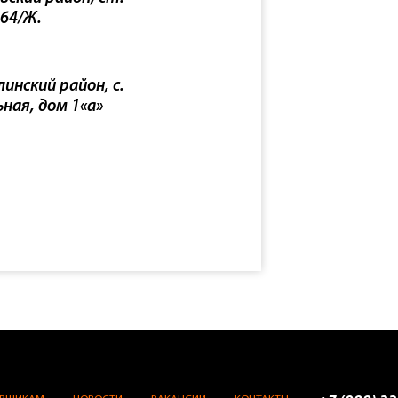
 64/Ж.
инский район, с.
ьная, дом 1«а»