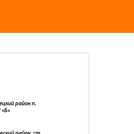
ецкий район п.
 «Б»
вский район, ст.